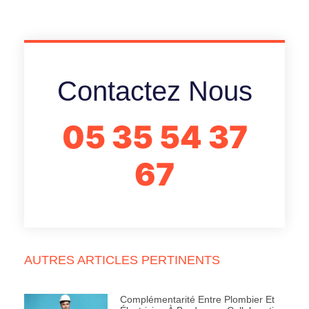
05 35 54 37
67
AUTRES ARTICLES PERTINENTS
Complémentarité Entre Plombier Et
Électricien À Bordeaux : Collaboration
Essentielle Pour Vos Projets De
Rénovation
Déboucher Ses WC Soi-Même Ou Faire Appel À Un Expert
En Débouchage De Canalisation : Que Choisir ?
Comment Entretenir Un Bac À Graisse À Mérignac